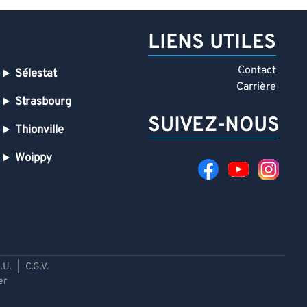
LIENS UTILES
Contact
Sélestat
Carrière
Strasbourg
SUIVEZ-NOUS
Thionville
Woippy
.U.
|
C.G.V.
er