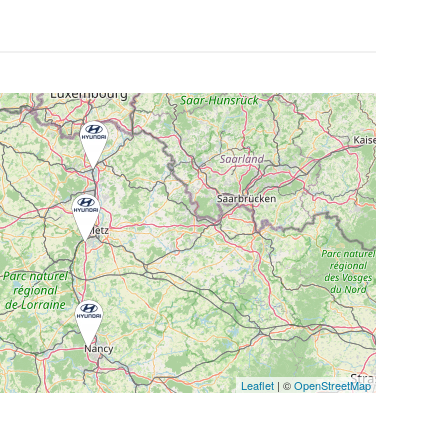
Leaflet
| ©
OpenStreetMap