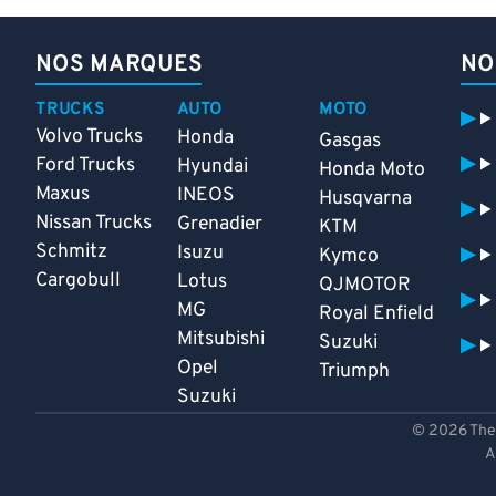
NOS MARQUES
NO
TRUCKS
AUTO
MOTO
Volvo Trucks
Honda
Gasgas
Ford Trucks
Hyundai
Honda Moto
Maxus
INEOS
Husqvarna
Nissan Trucks
Grenadier
KTM
Schmitz
Isuzu
Kymco
Cargobull
Lotus
QJMOTOR
MG
Royal Enfield
Mitsubishi
Suzuki
Opel
Triumph
Suzuki
© 2026 Theo
A