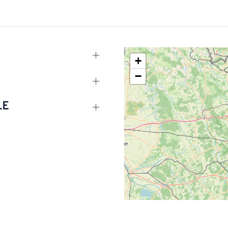
+
−
LE