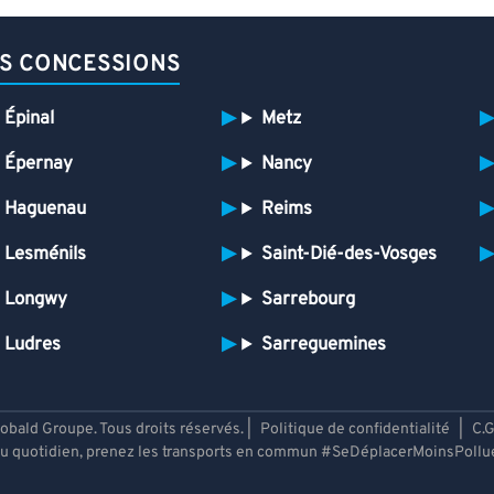
S CONCESSIONS
Épinal
Metz
Épernay
Nancy
Haguenau
Reims
Lesménils
Saint-Dié-des-Vosges
Longwy
Sarrebourg
Ludres
Sarreguemines
bald Groupe. Tous droits réservés. |
Politique de confidentialité
|
C.G
u quotidien, prenez les transports en commun #SeDéplacerMoinsPollu